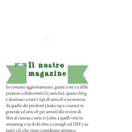
Il nostro
magazine
In costante aggiornamento, grazie a me e a delle
preziose collaboratrici (e amiche), questo blog
è destinato a tutti i tipi di articoli e recensioni,
da quello dei prodotti (make-up e cosmesi in
generale ed articoli per artisti) alle review di
film al cinema e serie tv (oltre a quelli visti in
streaming o in dvd) oltre a consigli sul DIY e su
tutto ciò che viene considerato artistico.