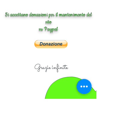
Si accettano donazioni per il mantenimento del
sito
su Paypal
Grazie infinite