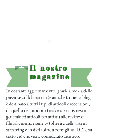
Il nostro
magazine
In costante aggiornamento, grazie a me e a delle
preziose collaboratrici (e amiche), questo blog
è destinato a tutti i tipi di articoli e recensioni,
da quello dei prodotti (make-up e cosmesi in
generale ed articoli per artisti) alle review di
film al cinema e serie tv (oltre a quelli visti in
streaming o in dvd) oltre a consigli sul DIY e su
tutto ciò che viene considerato artistico.