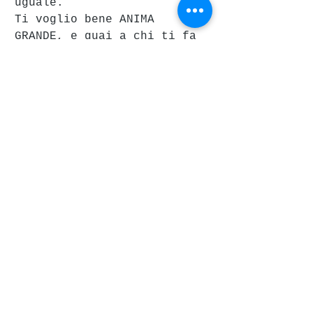
uguale.
Ti voglio bene ANIMA 
GRANDE, e guai a chi ti fa 
del male 💖💖💖💖💖💖💖💖
P.S. Beati quelli che lo 
vedranno a Firenze, Milano 
e Bolzano, vorrei essere lì 
anche io tra loro. 
#DavidGarrett
#musica
#concertoaRoma
#Roma
#PalalottomaticaEur
#Palazzettodellosport
#sognierealtà
Recensioni concerti