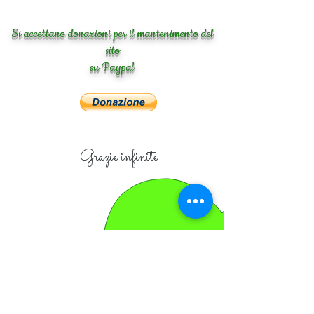
Si accettano donazioni per il mantenimento del
sito
su Paypal
Grazie infinite