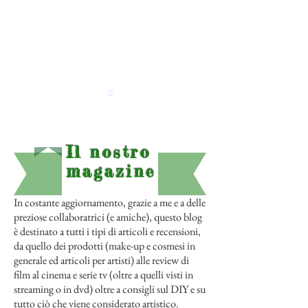
Il nostro
magazine
In costante aggiornamento, grazie a me e a delle
preziose collaboratrici (e amiche), questo blog
è destinato a tutti i tipi di articoli e recensioni,
da quello dei prodotti (make-up e cosmesi in
generale ed articoli per artisti) alle review di
film al cinema e serie tv (oltre a quelli visti in
streaming o in dvd) oltre a consigli sul DIY e su
tutto ciò che viene considerato artistico.