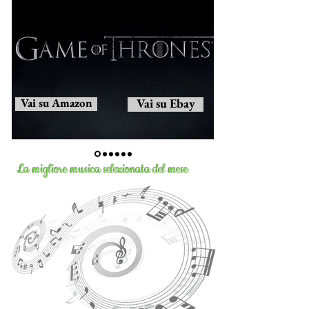
Vai su Amazon
Vai su Ebay
La migliore musica selezionata del mese