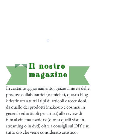
Il nostro
magazine
In costante aggiornamento, grazie a me e a delle
preziose collaboratrici (e amiche), questo blog
è destinato a tutti i tipi di articoli e recensioni,
da quello dei prodotti (make-up e cosmesi in
generale ed articoli per artisti) alle review di
film al cinema e serie tv (oltre a quelli visti in
streaming o in dvd) oltre a consigli sul DIY e su
tutto ciò che viene considerato artistico.