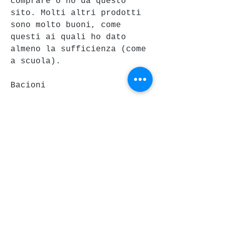
comprare o no da questo 
sito. Molti altri prodotti 
sono molto buoni, come 
questi ai quali ho dato 
almeno la sufficienza (come 
a scuola).
Bacioni
#newchic
#wishlist
#webshop
#browliner
#bag
#borse
#trucchi
#maglianera
Moda, Cosmetica, Benessere