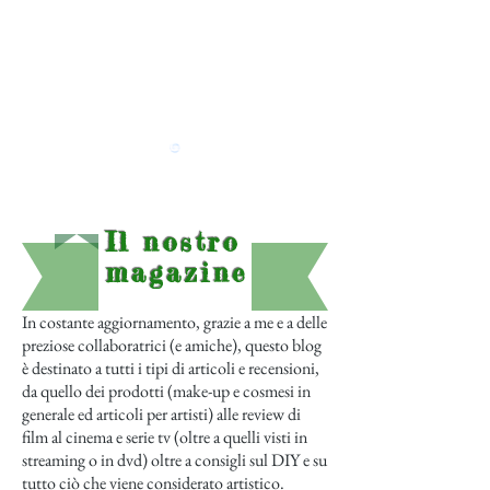
Il nostro
magazine
In costante aggiornamento, grazie a me e a delle
preziose collaboratrici (e amiche), questo blog
è destinato a tutti i tipi di articoli e recensioni,
da quello dei prodotti (make-up e cosmesi in
generale ed articoli per artisti) alle review di
film al cinema e serie tv (oltre a quelli visti in
streaming o in dvd) oltre a consigli sul DIY e su
tutto ciò che viene considerato artistico.