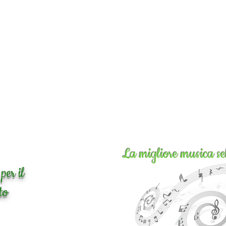
La migliore musica se
per il
to