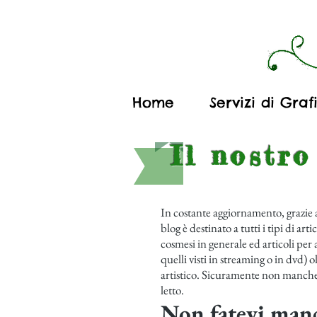
Home
Servizi di Graf
Il nostr
In costante aggiornamento, grazie a
blog è destinato a tutti i tipi di ar
cosmesi in generale ed articoli per ar
quelli visti in streaming o in dvd) o
artistico. Sicuramente non mancher
letto.
Non fatevi manc