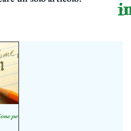
i
ione per