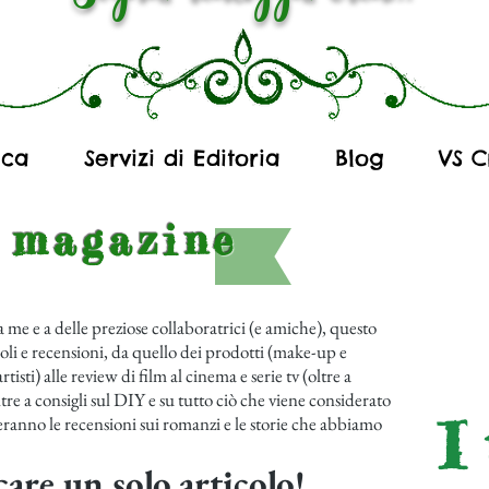
ica
Servizi di Editoria
Blog
VS C
o magazine
 me e a delle preziose collaboratrici (e amiche), questo
ticoli e recensioni, da quello dei prodotti (make-up e
tisti) alle review di film al cinema e serie tv (oltre a
ltre a consigli sul DIY e su tutto ciò che viene considerato
I
anno le recensioni sui romanzi e le storie che abbiamo
are un solo articolo!