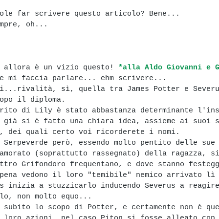
ole far scrivere questo articolo? Bene...
mpre, oh...
 allora è un vizio questo! 
*alla Aldo Giovanni e 
e mi faccia parlare... ehm scrivere...
i...rivalità, sì, quella tra James Potter e Sever
opo il diploma. 
rito di Lily è stato abbastanza determinante l'in
 già si è fatto una chiara idea, assieme ai suoi 
, dei quali certo voi ricorderete i nomi.
 Serpeverde però, essendo molto pentito delle sue
amorato (soprattutto rassegnato) della ragazza, s
ttro Grifondoro frequentano, e dove stanno festeg
pena vedono il loro "temibile" nemico arrivato lì
s inizia a stuzzicarlo inducendo Severus a reagir
lo, non molto equo...
 subito lo scopo di Potter, e certamente non è qu
 loro azioni, nel caso Piton si fosse alleato con