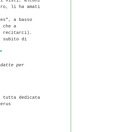
ai visti, alcuni 
uro, li ha amati 
ies", a basso 
o che a 
o recitarci).
a subito di 
*
adatte per 
a tutta dedicata 
verus 