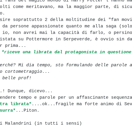
i fans del magico mondo di Harry Potter l'hanno m
olti come meritavano, ma la maggior parte, di sic
o. 
sire soprattutto 2 della moltitudine dei "fan mov
 da persone appassionate quanto me alla saga (sol
 io, non avrei mai la capacità di farlo, o persin
istata su Pottermore in Serpeverde, è ovvio sin d
r prima...
 *riceve una librata dal protagonista in questione
erché? Mi dia tempo, sto formulando delle parole 
o cortometraggio... 
 belle prof!
.! Dunque, dicevo...
endere tempo e parole per un affascinante sequenz
tra librata*
....ok...fragile ma forte animo di Se
surra*
...Piton. 
i Malandrini (in tutti i sensi)