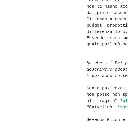
Forse non tutti 
non li hanno acc
dal primo second
Ci tengo a recen
budget, prodotti
differenza loro,
Essendo stata sm
quale parlerò pe
Ma che...! Dai p
descrivere quest
E poi sono tutte
Santa pazienza..
Non posso non sp
al "fragile" 
*al
"Snivellus" 
*sus
Severus Piton e 