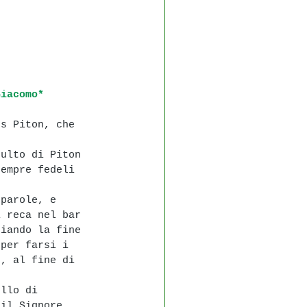
Giacomo*
us Piton, che 
sulto di Piton 
sempre fedeli 
 parole, e 
i reca nel bar 
giando la fine 
 per farsi i 
e, al fine di 
ello di 
 il Signore 