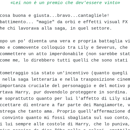
«Lei non è un premio che dev'essere vinto»
cosa buona e giusta...bravo...cantagliele!
battimento... "magie" da orbi e effetti visual FX
he chi lavorava alla saga, in quel settore.
opo un po' diventa una vera e propria battaglia v
mo e commovente colloquio tra Lily e Severus, che
commettere un atto imperdonabile (non sarebbe sta
come me, lo direbbero tutti quelli che sono stati
tometraggio sia stato un'incentivo (quanto quegli
 nella saga letteraria e nella trasposizione cine
importanza cruciale del personaggio e del motivo 
rtava Harry, pur dovendolo proteggere in sordina.
e soprattutto quanto per lui l'affetto di Lily si
ccettare di entrare a far parte dei Mangiamorte, 
strega che tanto ama. Proprio quell'affermazione 
 convinto quanto mi fossi sbagliata sul suo conto
i lui sempre alle costole di Harry, che lo puniva