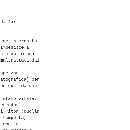
 da far 
iene interrotto 
 impedisce a 
ta proprio una 
 maltrattati dai 
 spezzoni 
matografica) per 
per cui, da una 
 
a stato vitale, 
vedendosi 
di Piton (quella 
, tempo fa, 
, che lo 