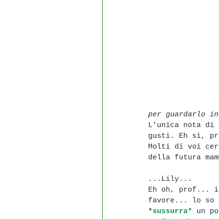
per guardarlo in
L'unica nota di 
gusti. Eh sì, pr
Molti di voi cer
della futura mam
...Lily...
Eh oh, prof... i
favore... lo so 
*sussurra*
 un po