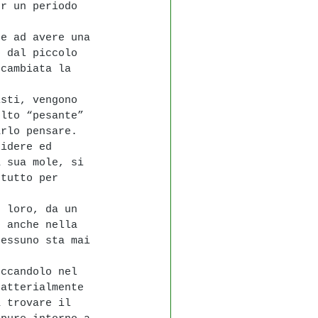
er un periodo 
re ad avere una 
o dal piccolo 
 cambiata la 
isti, vengono 
olto “pesante” 
arlo pensare.
ridere ed 
a sua mole, si 
ttutto per 
n loro, da un 
o anche nella 
nessuno sta mai 
occandolo nel 
ratterialmente 
a trovare il 