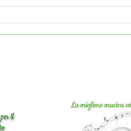
La migliore musica se
per il
to