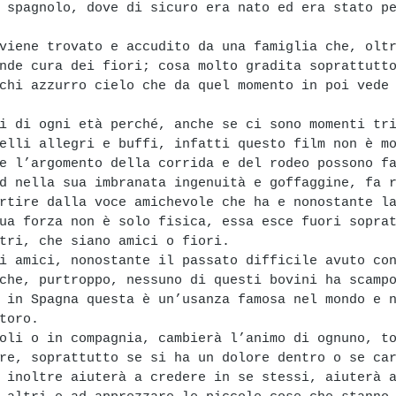
 spagnolo, dove di sicuro era nato ed era stato p
viene trovato e accudito da una famiglia che, olt
nde cura dei fiori; cosa molto gradita soprattutt
chi azzurro cielo che da quel momento in poi vede
i di ogni età perché, anche se ci sono momenti tr
elli allegri e buffi, infatti questo film non è m
e l’argomento della corrida e del rodeo possono f
d nella sua imbranata ingenuità e goffaggine, fa 
rtire dalla voce amichevole che ha e nonostante l
ua forza non è solo fisica, essa esce fuori sopra
tri, che siano amici o fiori.
i amici, nonostante il passato difficile avuto co
che, purtroppo, nessuno di questi bovini ha scamp
 in Spagna questa è un’usanza famosa nel mondo e 
toro.
oli o in compagnia, cambierà l’animo di ognuno, t
re, soprattutto se si ha un dolore dentro o se ca
 inoltre aiuterà a credere in se stessi, aiuterà 