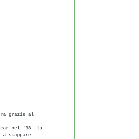
ara grazie al 
scar nel ‘38, la 
e a scappare 