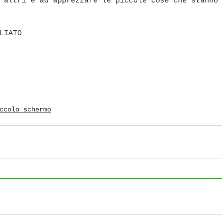
 altri e ad apprezzare le piccole cose che stanno
LIATO 
ccolo schermo