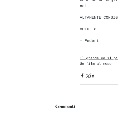
bene anche negli
noi.
ALTAMENTE CONSIG
VOTO  8
- Federì
Il grande ed il pi
Un film al mese
Commenti